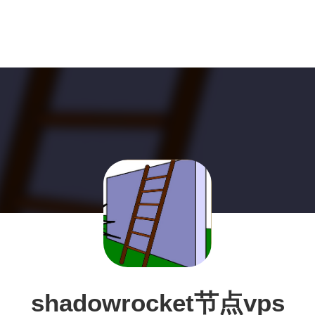
shadowrocket节点vps