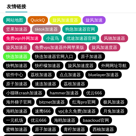
友情链接
网站地图
QuickQ
旋风加速度器
旋风加速
坚果加速器
tiktok加速器
狗急加速器官网
免费vqn外网加速
小蓝鸟
优途加速器官网
风驰加速器
旋风加速器
免费vps加速器外网苹果版
旋风加速度器
快连加速器
快连加速器官网入口
原子加速器
快鸭加速器
快柠檬加速器
旋风加速度器
外网网址导航
软件中心
荔枝加速器
点点加速器
bluelayer加速器
原子加速器
速连加速器
荔枝加速器
小猫咪crash加速器
hammer加速器
优云666
海外梯子官网
bitznet加速器
红海pro官网
极风加速器
海鸥加速器
速鹰666
vp(永久免费)加速器
月兔加速器
一元机场
优云666
海鸥加速器
baacloud官网
蜜蜂加速器
原子加速器
青柠加速器
西柚加速器