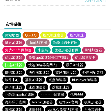
2024-05-04
支持
[0]
反对
[0]
友情链接
网站地图
QuickQ
旋风加速度器
旋风加速
坚果加速器
tiktok加速器
狗急加速器官网
免费vqn外网加速
小蓝鸟
优途加速器官网
风驰加速器
旋风加速器
免费vps加速器外网苹果版
旋风加速度器
快连加速器
快连加速器官网入口
原子加速器
快鸭加速器
快柠檬加速器
旋风加速度器
外网网址导航
软件中心
荔枝加速器
点点加速器
bluelayer加速器
原子加速器
速连加速器
荔枝加速器
小猫咪crash加速器
hammer加速器
优云666
海外梯子官网
bitznet加速器
红海pro官网
极风加速器
海鸥加速器
速鹰666
vp(永久免费)加速器
月兔加速器