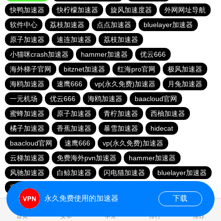
快鸭加速器
快柠檬加速器
旋风加速度器
外网网址导航
软件中心
荔枝加速器
点点加速器
bluelayer加速器
原子加速器
速连加速器
荔枝加速器
小猫咪crash加速器
hammer加速器
优云666
海外梯子官网
bitznet加速器
红海pro官网
极风加速器
海鸥加速器
速鹰666
vp(永久免费)加速器
月兔加速器
一元机场
优云666
海鸥加速器
baacloud官网
蜜蜂加速器
原子加速器
青柠加速器
西柚加速器
橘子加速器
香蕉加速器
暴雪加速器
hidecat
baacloud官网
速鹰666
vp(永久免费)加速器
云梯加速器
免费海外pvn加速器
hammer加速器
风驰加速器
白鲸加速器
闪电猫加速器
bluelayer加速器
蜜蜂加速器
veee加速器
永久免费使用的加速器
下载
0.215510s
首页
安卓
苹果
排行
推荐