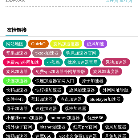
2024-03-30
支持
[0]
反对
[0]
友情链接
网站地图
QuickQ
旋风加速度器
旋风加速
坚果加速器
tiktok加速器
狗急加速器官网
免费vqn外网加速
小蓝鸟
优途加速器官网
风驰加速器
旋风加速器
免费vps加速器外网苹果版
旋风加速度器
快连加速器
快连加速器官网入口
原子加速器
快鸭加速器
快柠檬加速器
旋风加速度器
外网网址导航
软件中心
荔枝加速器
点点加速器
bluelayer加速器
原子加速器
速连加速器
荔枝加速器
小猫咪crash加速器
hammer加速器
优云666
海外梯子官网
bitznet加速器
红海pro官网
极风加速器
海鸥加速器
速鹰666
vp(永久免费)加速器
月兔加速器