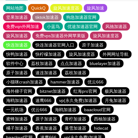
网站地图
QuickQ
旋风加速度器
旋风加速
坚果加速器
tiktok加速器
狗急加速器官网
免费vqn外网加速
小蓝鸟
优途加速器官网
风驰加速器
旋风加速器
免费vps加速器外网苹果版
旋风加速度器
快连加速器
快连加速器官网入口
原子加速器
快鸭加速器
快柠檬加速器
旋风加速度器
外网网址导航
软件中心
荔枝加速器
点点加速器
bluelayer加速器
原子加速器
速连加速器
荔枝加速器
小猫咪crash加速器
hammer加速器
优云666
海外梯子官网
bitznet加速器
红海pro官网
极风加速器
海鸥加速器
速鹰666
vp(永久免费)加速器
月兔加速器
一元机场
优云666
海鸥加速器
baacloud官网
蜜蜂加速器
原子加速器
青柠加速器
西柚加速器
橘子加速器
香蕉加速器
暴雪加速器
hidecat
baacloud官网
速鹰666
vp(永久免费)加速器