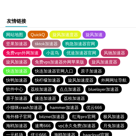
友情链接
网站地图
QuickQ
旋风加速度器
旋风加速
坚果加速器
tiktok加速器
狗急加速器官网
免费vqn外网加速
小蓝鸟
优途加速器官网
风驰加速器
旋风加速器
免费vps加速器外网苹果版
旋风加速度器
快连加速器
快连加速器官网入口
原子加速器
快鸭加速器
快柠檬加速器
旋风加速度器
外网网址导航
软件中心
荔枝加速器
点点加速器
bluelayer加速器
原子加速器
速连加速器
荔枝加速器
小猫咪crash加速器
hammer加速器
优云666
海外梯子官网
bitznet加速器
红海pro官网
极风加速器
海鸥加速器
速鹰666
vp(永久免费)加速器
月兔加速器
一元机场
优云666
海鸥加速器
baacloud官网