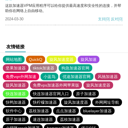
这款加速器VPM应用程序可以给你提供最高速度和安全性的连接，并帮
助你在网络上自由移动。
2024-03-30
支持
[0]
反对
[0]
友情链接
网站地图
QuickQ
旋风加速度器
旋风加速
坚果加速器
tiktok加速器
狗急加速器官网
免费vqn外网加速
小蓝鸟
优途加速器官网
风驰加速器
旋风加速器
免费vps加速器外网苹果版
旋风加速度器
快连加速器
快连加速器官网入口
原子加速器
快鸭加速器
快柠檬加速器
旋风加速度器
外网网址导航
软件中心
荔枝加速器
点点加速器
bluelayer加速器
原子加速器
速连加速器
荔枝加速器