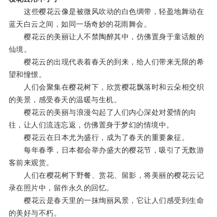
这些樱花云像是被微风吹动的白色绸带，轻盈地舞动在
蓝天白云之间，如同一场奇妙的花雨舞会。
樱花云的美丽让人不禁陶醉其中，仿佛置身于童话般的
仙境。
樱花云的出现代表着春天的到来，给人们带来无限的希
望和憧憬。
人们会聚集在樱花树下，欣赏樱花飘落时和云朵相交织
的美景，感受春天的温暖与生机。
樱花云的美丽与浪漫勾起了人们内心深处对爱情的向
往，让人们流连忘返，仿佛置身于梦幻的情境中。
樱花云在日本尤为盛行，成为了春天的重要象征。
每年春季，日本都会举办盛大的樱花节，吸引了无数游
客前来观赏。
人们在樱花树下野餐、赏花、留影，将美丽的樱花云记
录在照片中，留作永久的回忆。
樱花云是春天里的一抹绚丽风景，它让人们感受到生命
的美好与不朽。