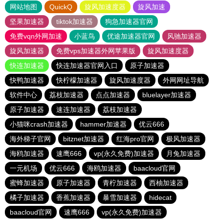
网站地图
QuickQ
旋风加速度器
旋风加速
坚果加速器
tiktok加速器
狗急加速器官网
免费vqn外网加速
小蓝鸟
优途加速器官网
风驰加速器
旋风加速器
免费vps加速器外网苹果版
旋风加速度器
快连加速器
快连加速器官网入口
原子加速器
快鸭加速器
快柠檬加速器
旋风加速度器
外网网址导航
软件中心
荔枝加速器
点点加速器
bluelayer加速器
原子加速器
速连加速器
荔枝加速器
小猫咪crash加速器
hammer加速器
优云666
海外梯子官网
bitznet加速器
红海pro官网
极风加速器
海鸥加速器
速鹰666
vp(永久免费)加速器
月兔加速器
一元机场
优云666
海鸥加速器
baacloud官网
蜜蜂加速器
原子加速器
青柠加速器
西柚加速器
橘子加速器
香蕉加速器
暴雪加速器
hidecat
baacloud官网
速鹰666
vp(永久免费)加速器