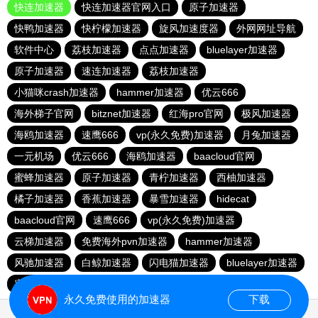
快连加速器
快连加速器官网入口
原子加速器
快鸭加速器
快柠檬加速器
旋风加速度器
外网网址导航
软件中心
荔枝加速器
点点加速器
bluelayer加速器
原子加速器
速连加速器
荔枝加速器
小猫咪crash加速器
hammer加速器
优云666
海外梯子官网
bitznet加速器
红海pro官网
极风加速器
海鸥加速器
速鹰666
vp(永久免费)加速器
月兔加速器
一元机场
优云666
海鸥加速器
baacloud官网
蜜蜂加速器
原子加速器
青柠加速器
西柚加速器
橘子加速器
香蕉加速器
暴雪加速器
hidecat
baacloud官网
速鹰666
vp(永久免费)加速器
云梯加速器
免费海外pvn加速器
hammer加速器
风驰加速器
白鲸加速器
闪电猫加速器
bluelayer加速器
蜜蜂加速器
veee加速器
永久免费使用的加速器
下载