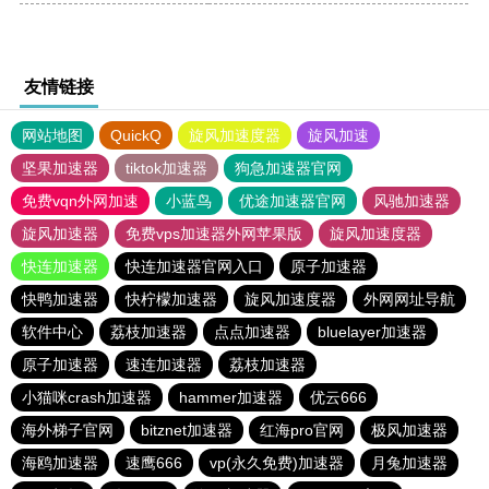
友情链接
网站地图
QuickQ
旋风加速度器
旋风加速
坚果加速器
tiktok加速器
狗急加速器官网
免费vqn外网加速
小蓝鸟
优途加速器官网
风驰加速器
旋风加速器
免费vps加速器外网苹果版
旋风加速度器
快连加速器
快连加速器官网入口
原子加速器
快鸭加速器
快柠檬加速器
旋风加速度器
外网网址导航
软件中心
荔枝加速器
点点加速器
bluelayer加速器
原子加速器
速连加速器
荔枝加速器
小猫咪crash加速器
hammer加速器
优云666
海外梯子官网
bitznet加速器
红海pro官网
极风加速器
海鸥加速器
速鹰666
vp(永久免费)加速器
月兔加速器