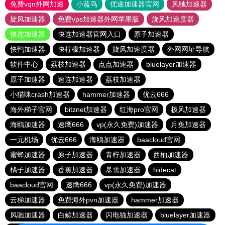
免费vqn外网加速
小蓝鸟
优途加速器官网
风驰加速器
旋风加速器
免费vps加速器外网苹果版
旋风加速度器
快连加速器
快连加速器官网入口
原子加速器
快鸭加速器
快柠檬加速器
旋风加速度器
外网网址导航
软件中心
荔枝加速器
点点加速器
bluelayer加速器
原子加速器
速连加速器
荔枝加速器
小猫咪crash加速器
hammer加速器
优云666
海外梯子官网
bitznet加速器
红海pro官网
极风加速器
海鸥加速器
速鹰666
vp(永久免费)加速器
月兔加速器
一元机场
优云666
海鸥加速器
baacloud官网
蜜蜂加速器
原子加速器
青柠加速器
西柚加速器
橘子加速器
香蕉加速器
暴雪加速器
hidecat
baacloud官网
速鹰666
vp(永久免费)加速器
云梯加速器
免费海外pvn加速器
hammer加速器
风驰加速器
白鲸加速器
闪电猫加速器
bluelayer加速器