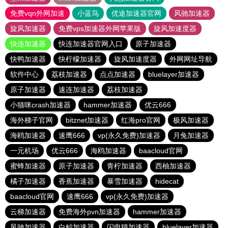
免费vqn外网加速
小蓝鸟
优途加速器官网
风驰加速器
旋风加速器
免费vps加速器外网苹果版
旋风加速度器
快连加速器
快连加速器官网入口
原子加速器
快鸭加速器
快柠檬加速器
旋风加速度器
外网网址导航
软件中心
荔枝加速器
点点加速器
bluelayer加速器
原子加速器
速连加速器
荔枝加速器
小猫咪crash加速器
hammer加速器
优云666
海外梯子官网
bitznet加速器
红海pro官网
极风加速器
海鸥加速器
速鹰666
vp(永久免费)加速器
月兔加速器
一元机场
优云666
海鸥加速器
baacloud官网
蜜蜂加速器
原子加速器
青柠加速器
西柚加速器
橘子加速器
香蕉加速器
暴雪加速器
hidecat
baacloud官网
速鹰666
vp(永久免费)加速器
云梯加速器
免费海外pvn加速器
hammer加速器
风驰加速器
白鲸加速器
闪电猫加速器
bluelayer加速器